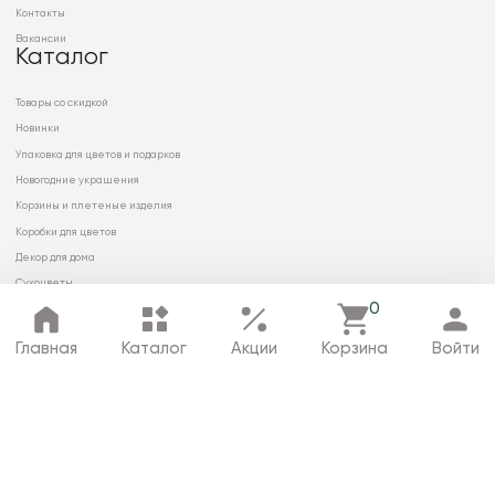
Контакты
Вакансии
Каталог
Товары со скидкой
Новинки
Упаковка для цветов и подарков
Новогодние украшения
Корзины и плетеные изделия
Коробки для цветов
Декор для дома
Сухоцветы
0
Главная
Каталог
Акции
Корзина
Войти
© 2026 ООО «МИРРЭЙ»
Политика в отношении обработки
персональных данных
Карта сайта