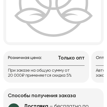
Только опт
Розничная цена:
Опто
При заказе на общую сумму от
Авто
20 000₽ применяется скидка 5%
заказ
Способы получения заказа
Доставка
– бесплатно по