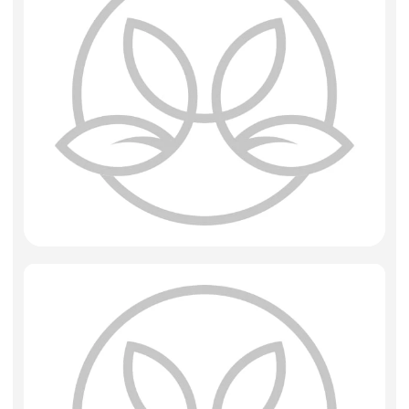
Фоамиран
Свечи
Игрушки мягкие
Изделия из металла
Сухоцветы