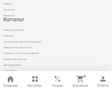
Новости
Контакты
Вакансии
Каталог
Товары со скидкой
Новинки
Упаковка для цветов и подарков
Новогодние украшения
Корзины и плетеные изделия
Коробки для цветов
Декор для дома
Сухоцветы
0
Главная
Каталог
Акции
Корзина
Войти
© 2026 ООО «МИРРЭЙ»
Политика в отношении обработки
персональных данных
Карта сайта