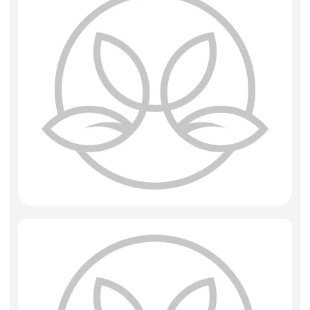
Искусственные цветы и растения
Декоративные вазы, кашпо
Фоамиран
Свечи
Игрушки мягкие