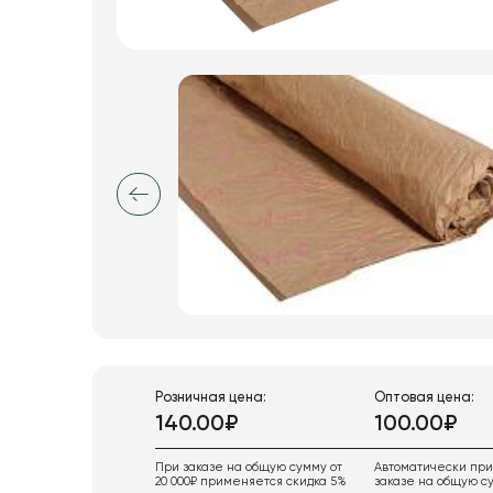
Искусственные цветы и растения
Декоративные вазы, кашпо
Фоамиран
Свечи
Игрушки мягкие
Изделия из металла
Сухоцветы
Розничная цена:
Оптовая цена:
140.00₽
100.00₽
При заказе на общую сумму от
Автоматически пр
20 000₽ применяется скидка 5%
заказе на общую су