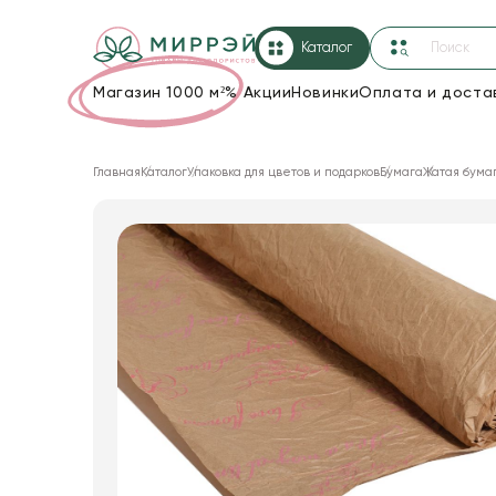
Каталог
Магазин 1000 м²
%
Акции
Новинки
Оплата и доста
Упаковка для цветов и подарков
Главная
Каталог
Упаковка для цветов и подарков
Бумага
Жатая бума
Новогодние украшения
Корзины и плетеные изделия
Коробки для цветов
Декор для дома
Лента
Товары для флористов
Пакеты для цветов и подарков