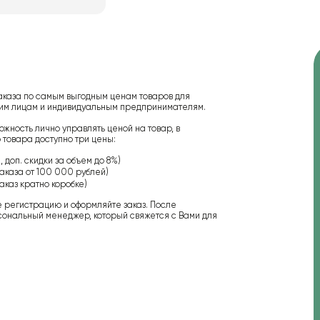
аказа по самым выгодным ценам товаров для
ским лицам и индивидуальным предпринимателям.
ожность лично управлять ценой на товар, в
 товара доступно три цены:
 доп. скидки за объем до 8%)
аказа от 100 000 рублей)
аказ кратно коробке)
е регистрацию и оформляйте заказ. После
сональный менеджер, который свяжется с Вами для