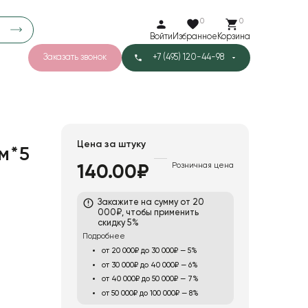
0
0
Войти
Избранное
Корзина
Заказать звонок
+7 (495) 120-44-98
арков
776
0
43
Тишью
Цена за штуку
м*5
Розничная цена
140.00₽
1
Бархат
Закажите на сумму от 20
000₽, чтобы применить
скидку 5%
Подробнее
от 20 000₽ до 30 000₽ — 5%
от 30 000₽ до 40 000₽ — 6%
от 40 000₽ до 50 000₽ — 7%
от 50 000₽ до 100 000₽ — 8%