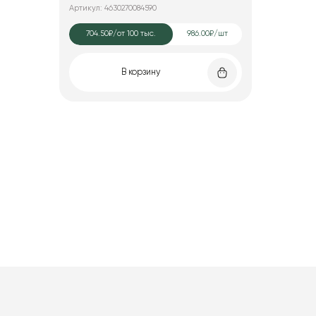
Артикул: 4630270084590
704.50₽
/от 100 тыс.
986.00₽/шт
В корзину