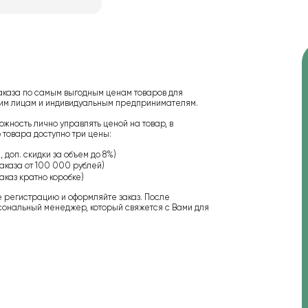
аказа по самым выгодным ценам товаров для
ским лицам и индивидуальным предпринимателям.
ожность лично управлять ценой на товар, в
 товара доступно три цены:
 доп. скидки за объем до 8%)
аказа от 100 000 рублей)
аказ кратно коробке)
е регистрацию и оформляйте заказ. После
сональный менеджер, который свяжется с Вами для