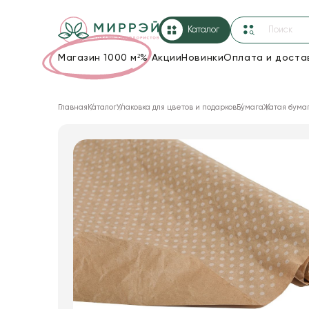
Каталог
Магазин 1000 м²
%
Акции
Новинки
Оплата и доста
Упаковка для цветов и подарков
Главная
Каталог
Упаковка для цветов и подарков
Бумага
Жатая бума
Новогодние украшения
Корзины и плетеные изделия
Коробки для цветов
Декор для дома
Лента
Товары для флористов
Пакеты для цветов и подарков