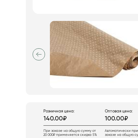
Искусственные цветы и растения
Декоративные вазы, кашпо
Фоамиран
Свечи
Игрушки мягкие
Изделия из металла
Сухоцветы
Розничная цена:
Оптовая цена:
140.00₽
100.00₽
При заказе на общую сумму от
Автоматически пр
20 000₽ применяется скидка 5%
заказе на общую су