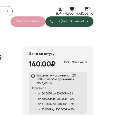
0
0
Войти
Избранное
Корзина
Заказать звонок
+7 (495) 120-44-98
арков
776
0
43
Тишью
Цена за штуку
5
Розничная цена
140.00₽
1
Бархат
Закажите на сумму от 20
000₽, чтобы применить
скидку 5%
Подробнее
от 20 000₽ до 30 000₽ — 5%
от 30 000₽ до 40 000₽ — 6%
от 40 000₽ до 50 000₽ — 7%
от 50 000₽ до 100 000₽ — 8%