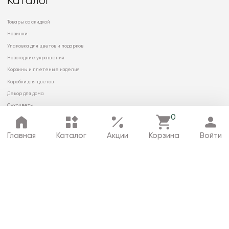
Каталог
Товары со скидкой
Новинки
Упаковка для цветов и подарков
Новогодние украшения
Корзины и плетеные изделия
Коробки для цветов
Декор для дома
Сухоцветы
0
Главная
Каталог
Акции
Корзина
Войти
© 2026 ООО «МИРРЭЙ»
Политика в отношении обработки
персональных данных
Карта сайта