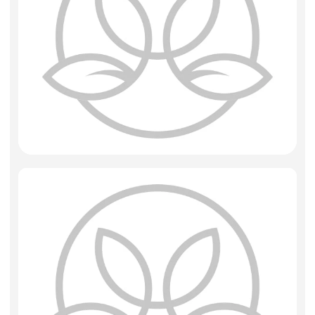
Фоамиран
Свечи
Игрушки мягкие
Изделия из металла
Сухоцветы