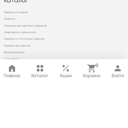
Каталог
Товары со скидкой
Новинки
Упаковка для цветов и подарков
Новогодние украшения
Корзины и плетеные изделия
Коробки для цветов
Декор для дома
Сухоцветы
0
Главная
Каталог
Акции
Корзина
Войти
© 2026 ООО «МИРРЭЙ»
Политика в отношении обработки
персональных данных
Карта сайта