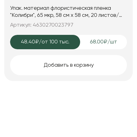
Упак. материал флористическая пленка
"Колибри", 65 мкр, 58 см х 58 cм, 20 листов/
упак., шампань
Артикул: 4630270023797
48.40₽
/от 100 тыс.
68.00₽/шт
Добавить в корзину