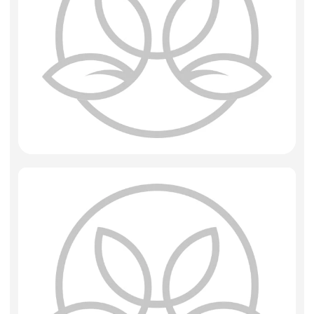
Фоамиран
Свечи
Игрушки мягкие
Изделия из металла
Сухоцветы