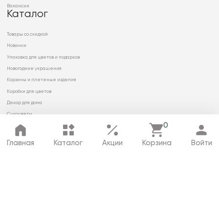
Вакансии
Каталог
Товары со скидкой
Новинки
Упаковка для цветов и подарков
Новогодние украшения
Корзины и плетеные изделия
Коробки для цветов
Декор для дома
Сухоцветы
0
Главная
Каталог
Акции
Корзина
Войти
© 2026 ООО «МИРРЭЙ»
Политика в отношении обработки
персональных данных
Карта сайта