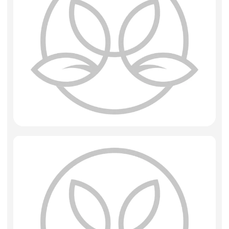
Искусственные цветы и растения
Декоративные вазы, кашпо
Фоамиран
Свечи
Игрушки мягкие