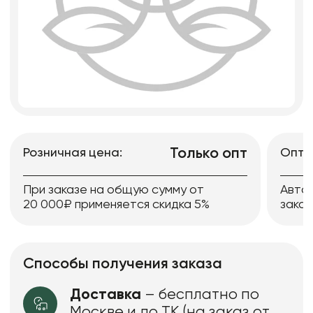
Только опт
Розничная цена:
Опто
При заказе на общую сумму от
Авто
20 000₽ применяется скидка 5%
заказ
Способы получения заказа
Доставка
– бесплатно по
Москве и до ТК (на заказ от