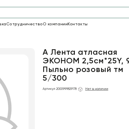
вка
Сотрудничество
О компании
Контакты
Упаковка для цветов и под
48
66
Бумага
Пленка для цветов
А Лента атласная
ЭКОНОМ 2,5см*25Y, 
Пыльно розовый тм
18
Пленка
5/300
6
Сетка
прозрачная
Артикул 2000999829178
Нет в наличии