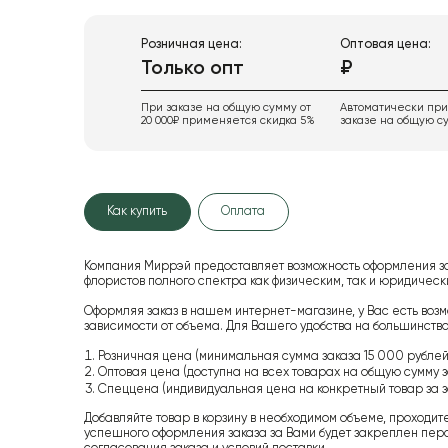
Розничная цена:
Оптовая цена:
Только опт
₽
При заказе на общую сумму от
Автоматически пр
20 000₽ применяется скидка 5%
заказе на общую су
Как купить
Оплата
Компания Миррэй предоставляет возможность оформления з
флористов полного спектра как физическим, так и юридиче
Оформляя заказ в нашем интернет-магазине, у Вас есть возм
зависимости от объема. Для Вашего удобства на большинство
Розничная цена (минимальная сумма заказа 15 000 рублей,
Оптовая цена (доступна на всех товарах на общую сумму з
Спеццена (индивидуальная цена на конкретный товар за з
Добавляйте товар в корзину в необходимом объеме, проходит
успешного оформления заказа за Вами будет закреплен пер