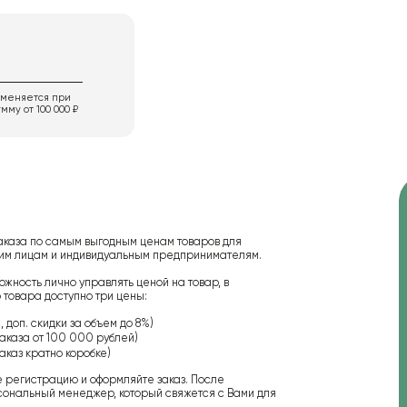
именяется при
мму от 100 000 ₽
аказа по самым выгодным ценам товаров для
ским лицам и индивидуальным предпринимателям.
ожность лично управлять ценой на товар, в
 товара доступно три цены:
 доп. скидки за объем до 8%)
аказа от 100 000 рублей)
аказ кратно коробке)
е регистрацию и оформляйте заказ. После
сональный менеджер, который свяжется с Вами для