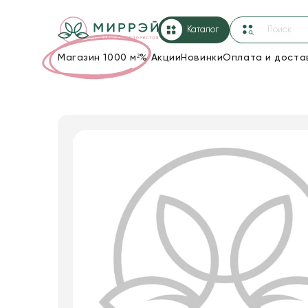
Каталог
Магазин 1000 м²
%
Акции
Новинки
Оплата и доста
Упаковка для цветов и подарков
Новогодние украшения
Корзины и плетеные изделия
Коробки для цветов
Декор для дома
Лента
Товары для флористов
Пакеты для цветов и подарков