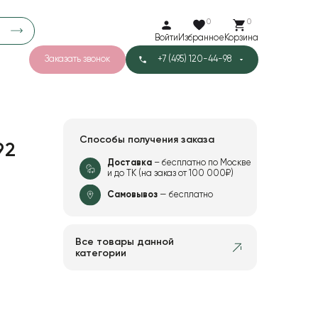
0
0
Войти
Избранное
Корзина
Заказать звонок
+7 (495) 120-44-98
арков
776
0
43
Тишью
Способы получения заказа
92
Доставка
– бесплатно по Москве
и до ТК (на заказ от 100 000₽)
1
Бархат
Самовывоз
— бесплатно
Все товары данной
категории