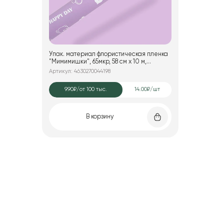
Упак. материал флористическая пленка
"Мимимишки", 65мкр, 58 см х 10 м,
сиреневый
Артикул: 4630270044198
9.90₽
/от 100 тыс.
14.00₽/шт
В корзину