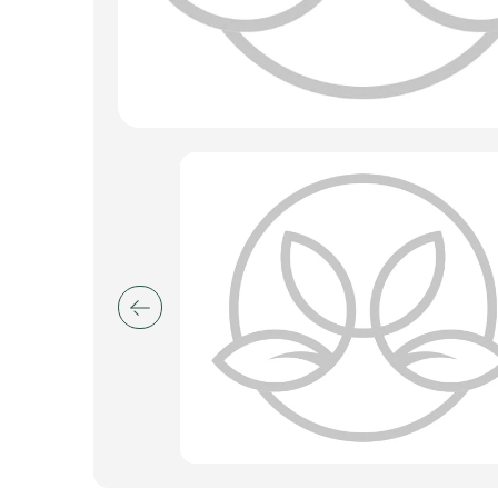
Искусственные цветы и растения
Декоративные вазы, кашпо
Фоамиран
Свечи
Игрушки мягкие
Изделия из металла
Сухоцветы