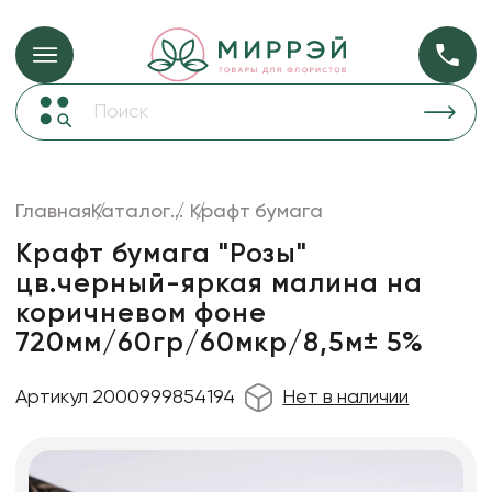
Упаковка для ц
Упаковка для цветов и подарков
Новогодние украшения
Бумага
46
Корзины и плетеные изделия
Главная
Каталог
...
Крафт бумага
Коробки для цветов
Пленка
18
Крафт бумага "Розы"
Декор для дома
прозрачная
цв.черный-яркая малина на
коричневом фоне
Лента
720мм/60гр/60мкр/8,5м± 5%
Товары для флористов
Пакеты для цветов и подарков
Артикул 2000999854194
Нет в наличии
Искусственные цветы и растения
Декоративные вазы, кашпо