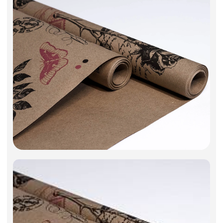
Фоамиран
Свечи
Игрушки мягкие
Изделия из металла
Сухоцветы