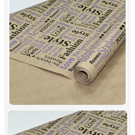
Фоамиран
Свечи
Игрушки мягкие
Изделия из металла
Сухоцветы