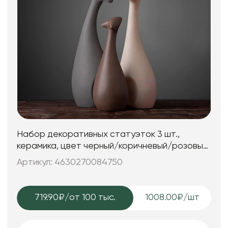
Набор декоративных статуэток 3 шт.,
керамика, цвет черный/коричневый/розовый,
25*7; 25*7; 15*6 см.
Артикул: 4630270084750
719.90₽
/от 100 тыс.
1008.00₽/шт