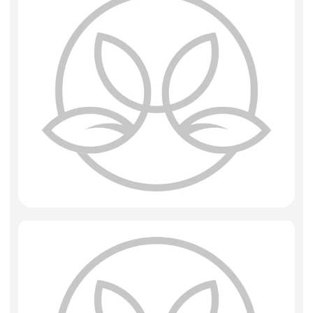
Искусственные цветы и растения
Декоративные вазы, кашпо
Фоамиран
Свечи
Игрушки мягкие