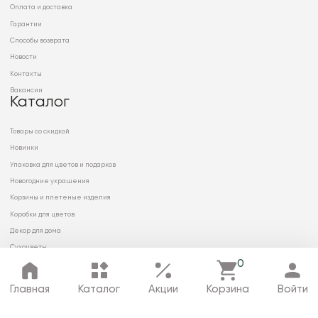
Оплата и доставка
Гарантии
Способы возврата
Новости
Контакты
Вакансии
Каталог
Товары со скидкой
Новинки
Упаковка для цветов и подарков
Новогодние украшения
Корзины и плетеные изделия
Коробки для цветов
Декор для дома
Сухоцветы
0
Главная
Каталог
Акции
Корзина
Войти
© 2026 ООО «МИРРЭЙ»
Политика в отношении обработки