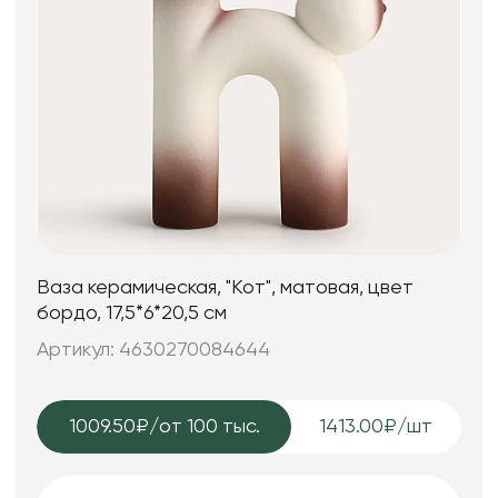
Ваза керамическая, "Кот", матовая, цвет
бордо, 17,5*6*20,5 см
Артикул: 4630270084644
1009.50₽
/от 100 тыс.
1413.00₽/шт