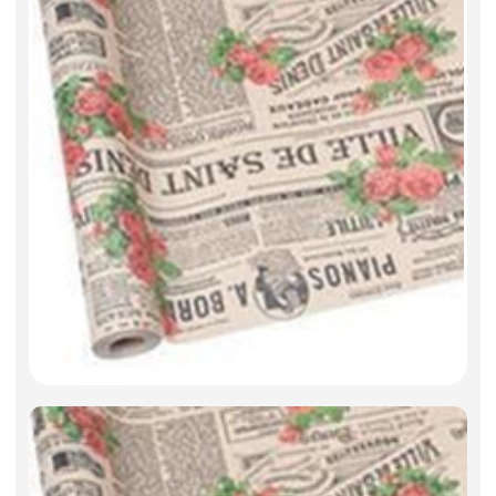
Искусственные цветы и растения
Декоративные вазы, кашпо
Фоамиран
Свечи
Игрушки мягкие