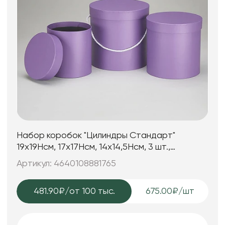
Набор коробок "Цилиндры Стандарт"
19x19Hсм, 17x17Hсм, 14x14,5Hсм, 3 шт.,
сиреневый
Артикул: 4640108881765
481.90₽
/от 100 тыс.
675.00₽/шт