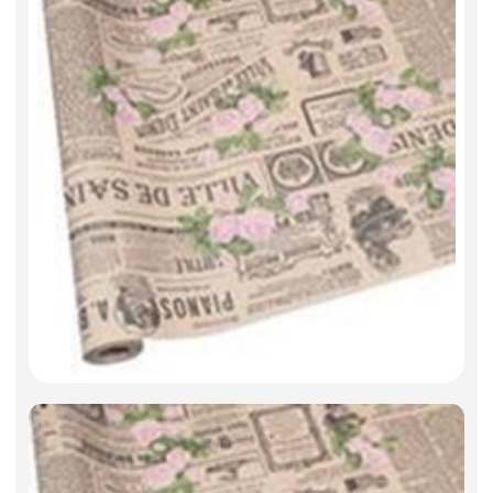
Фоамиран
Свечи
Игрушки мягкие
Изделия из металла
Сухоцветы