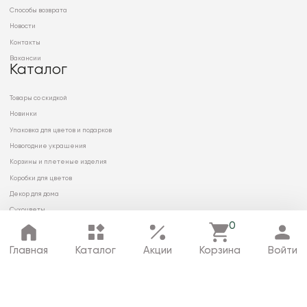
Способы возврата
Новости
Контакты
Вакансии
Каталог
Товары со скидкой
Новинки
Упаковка для цветов и подарков
Новогодние украшения
Корзины и плетеные изделия
Коробки для цветов
Декор для дома
Сухоцветы
0
Главная
Каталог
Акции
Корзина
Войти
© 2026 ООО «МИРРЭЙ»
Политика в отношении обработки
персональных данных
Карта сайта