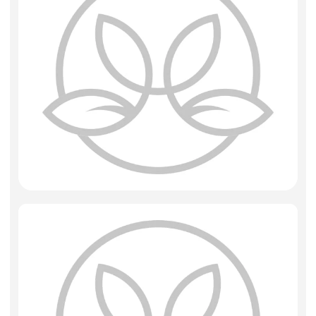
Фоамиран
Свечи
Игрушки мягкие
Изделия из металла
Сухоцветы