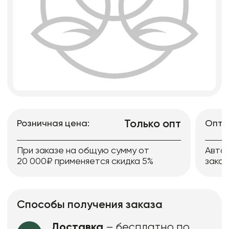
Только опт
Розничная цена:
Опто
При заказе на общую сумму от
Авто
20 000₽ применяется скидка 5%
заказ
Способы получения заказа
Доставка
– бесплатно по