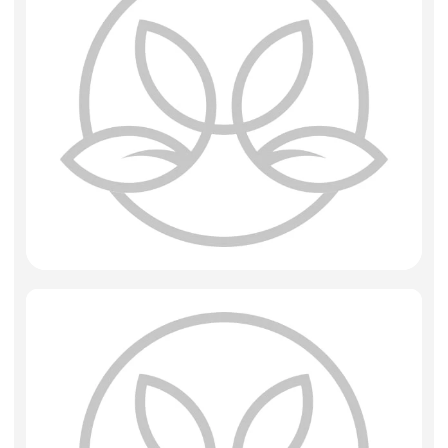
Искусственные цветы и растения
Декоративные вазы, кашпо
Фоамиран
Свечи
Игрушки мягкие