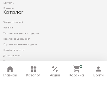
Контакты
Вакансии
Каталог
Товары со скидкой
Новинки
Упаковка для цветов и подарков
Новогодние украшения
Корзины и плетеные изделия
Коробки для цветов
Декор для дома
Сухоцветы
0
Главная
Каталог
Акции
Корзина
Войти
© 2026 ООО «МИРРЭЙ»
Политика в отношении обработки
персональных данных
Карта сайта