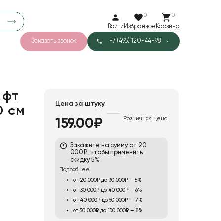
0
0
Войти
Избранное
Корзина
Заказать звонок
+7 (495) 120-44-98
арков
788
5
47
Тишью
афт
Цена за штуку
0 см
Розничная цена
159.00₽
Закажите на сумму от 20
000₽, чтобы применить
скидку 5%
Подробнее
от 20 000₽ до 30 000₽ — 5%
от 30 000₽ до 40 000₽ — 6%
от 40 000₽ до 50 000₽ — 7%
от 50 000₽ до 100 000₽ — 8%