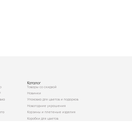
Каталог
о
Товары со скидкой
²
Новинки
вка
Упаковка для цветов и подарков
Новогодние украшения
ата
Корзины и плетеные изделия
Коробки для цветов
Декор для дома
Сухоцветы