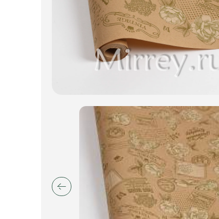
Пакеты для цветов и подарков
Изделия из металла
Искусственные цветы и растения
Декоративные вазы, кашпо
Фоамиран
Свечи
Игрушки мягкие