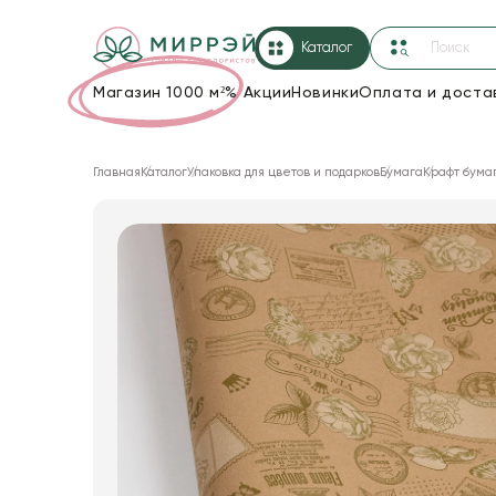
Каталог
Магазин 1000 м²
%
Акции
Новинки
Оплата и доста
Упаковка для цветов и подарков
Главная
Каталог
Упаковка для цветов и подарков
Бумага
Крафт бума
Новогодние украшения
Корзины и плетеные изделия
Коробки для цветов
Декор для дома
Сухоцветы
Лента
Товары для флористов