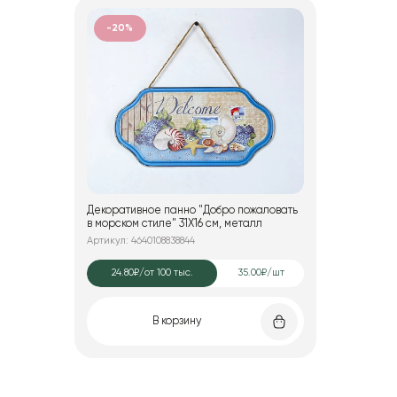
-20%
Декоративное панно "Добро пожаловать
в морском стиле" 31X16 см, металл
Артикул: 4640108838844
24.80₽
/от 100 тыс.
35.00₽/шт
В корзину