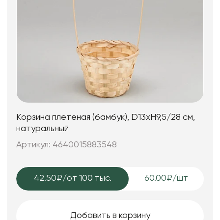
Корзина плетеная (бамбук), D13xH9,5/28 см,
натуральный
Артикул: 4640015883548
42.50₽
/от 100 тыс.
60.00₽/шт
Добавить в корзину