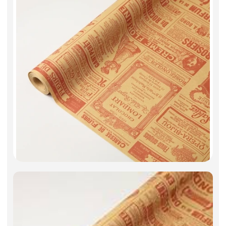
Фоамиран
Свечи
Игрушки мягкие
Изделия из металла
Сухоцветы