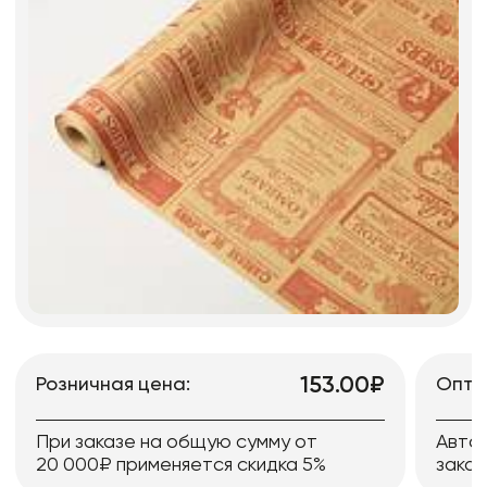
153.00₽
Розничная цена:
Опто
При заказе на общую сумму от
Авто
20 000₽ применяется скидка 5%
заказ