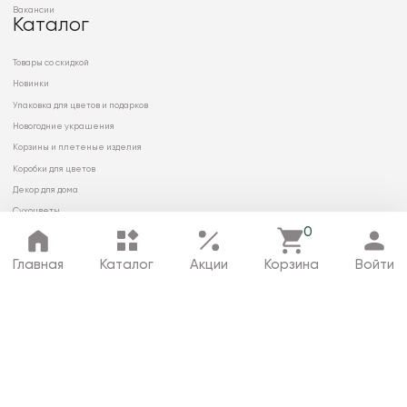
Вакансии
Каталог
Товары со скидкой
Новинки
Упаковка для цветов и подарков
Новогодние украшения
Корзины и плетеные изделия
Коробки для цветов
Декор для дома
Сухоцветы
0
Главная
Каталог
Акции
Корзина
Войти
© 2026 ООО «МИРРЭЙ»
Политика в отношении обработки
персональных данных
Карта сайта