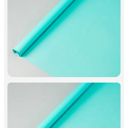
Фоамиран
Свечи
Игрушки мягкие
Изделия из металла
Сухоцветы