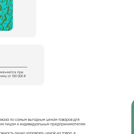
именяется при
мму от 100 000 ₽
аказа по самым выгодным ценам товаров для
ским лицам и индивидуальным предпринимателям.
ожность лично управлять ценой на товар, в