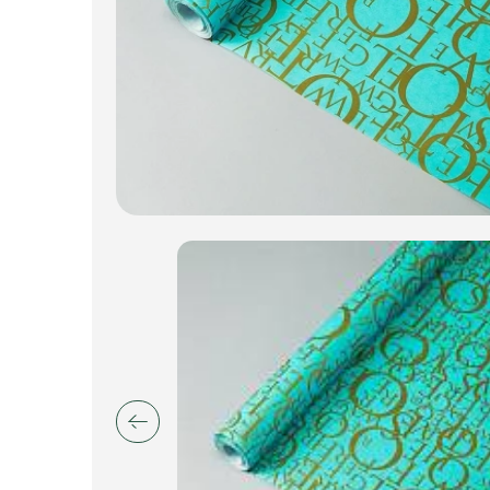
Искусственные цветы и растения
Декоративные вазы, кашпо
Фоамиран
Свечи
Игрушки мягкие
Изделия из металла
Сухоцветы