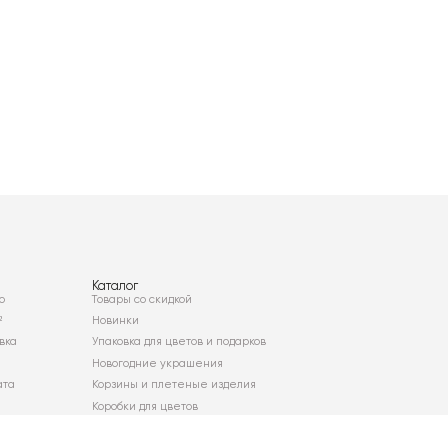
Каталог
о
Товары со скидкой
²
Новинки
вка
Упаковка для цветов и подарков
Новогодние украшения
ата
Корзины и плетеные изделия
Коробки для цветов
Декор для дома