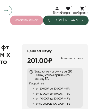
0
0
Войти
Избранное
Корзина
Заказать звонок
+7 (495) 120-44-98
арков
776
0
43
Тишью
афт
Цена за штуку
см x
Розничная цена
201.00₽
то
1
Бархат
Закажите на сумму от 20
000₽, чтобы применить
скидку 5%
Подробнее
от 20 000₽ до 30 000₽ — 5%
от 30 000₽ до 40 000₽ — 6%
от 40 000₽ до 50 000₽ — 7%
от 50 000₽ до 100 000₽ — 8%