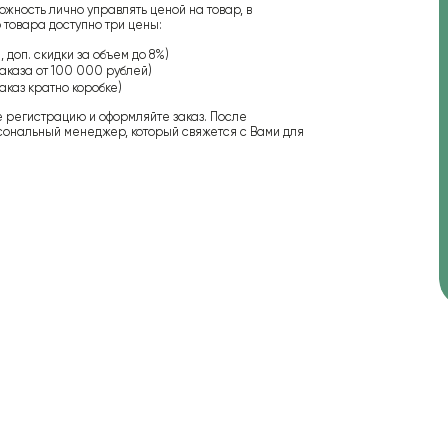
ожность лично управлять ценой на товар, в
 товара доступно три цены:
 доп. скидки за объем до 8%)
аказа от 100 000 рублей)
аказ кратно коробке)
е регистрацию и оформляйте заказ. После
сональный менеджер, который свяжется с Вами для