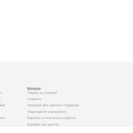
Каталог
о
Товары со скидкой
²
Новинки
вка
Упаковка для цветов и подарков
Новогодние украшения
ата
Корзины и плетеные изделия
Коробки для цветов
Декор для дома