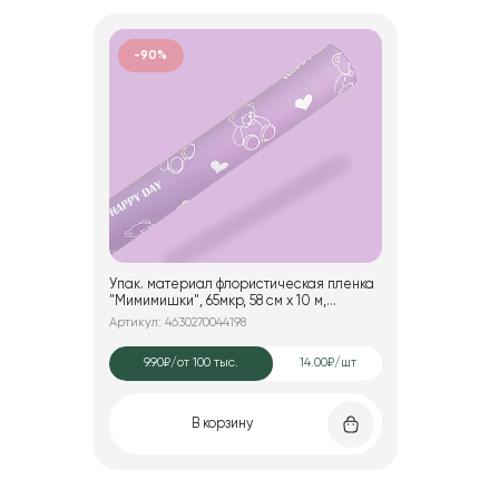
-90%
Упак. материал флористическая пленка
"Мимимишки", 65мкр, 58 см х 10 м,
сиреневый
Артикул: 4630270044198
9.90₽
/от 100 тыс.
14.00₽/шт
В корзину