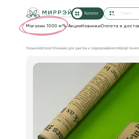
Каталог
Магазин 1000 м²
%
Акции
Новинки
Оплата и доста
Упаковка для цветов и подарков
Главная
Каталог
Упаковка для цветов и подарков
Бумага
Крафт бума
Новогодние украшения
Корзины и плетеные изделия
Коробки для цветов
Декор для дома
Сухоцветы
Лента
Товары для флористов