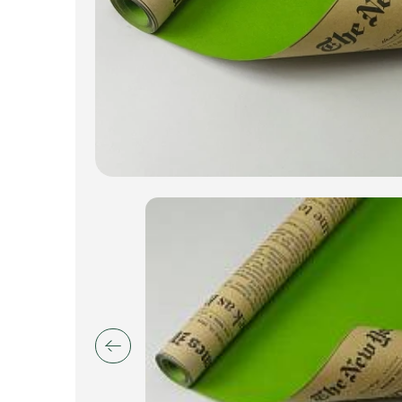
Пакеты для цветов и подарков
Изделия из металла
Искусственные цветы и растения
Декоративные вазы, кашпо
Фоамиран
Свечи
Игрушки мягкие