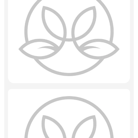
Фоамиран
Свечи
Игрушки мягкие
Изделия из металла
Сухоцветы