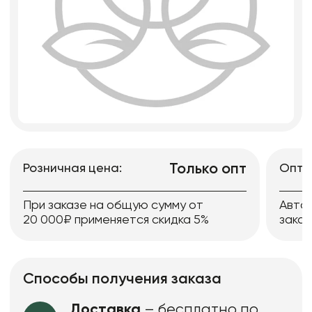
Только опт
Розничная цена:
Опто
При заказе на общую сумму от
Авто
20 000₽ применяется скидка 5%
заказ
Способы получения заказа
Доставка
– бесплатно по