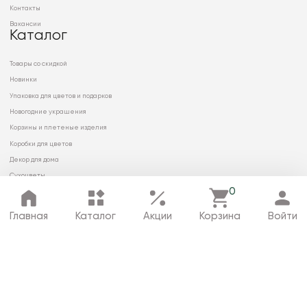
Контакты
Вакансии
Каталог
Товары со скидкой
Новинки
Упаковка для цветов и подарков
Новогодние украшения
Корзины и плетеные изделия
Коробки для цветов
Декор для дома
Сухоцветы
0
Главная
Каталог
Акции
Корзина
Войти
© 2026 ООО «МИРРЭЙ»
Политика в отношении обработки
персональных данных
Карта сайта