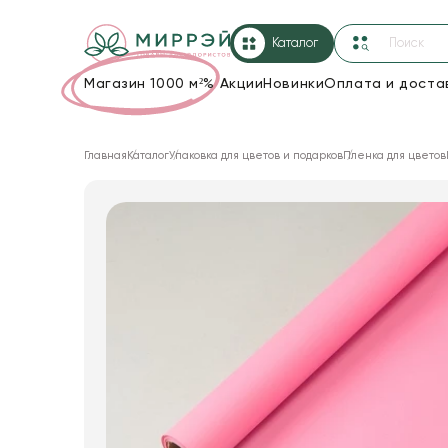
Каталог
Магазин 1000 м²
%
Акции
Новинки
Оплата и доста
Упаковка для цветов и подарков
Главная
Каталог
Упаковка для цветов и подарков
Пленка для цветов
Новогодние украшения
Корзины и плетеные изделия
Коробки для цветов
Декор для дома
Сухоцветы
Лента
Товары для флористов