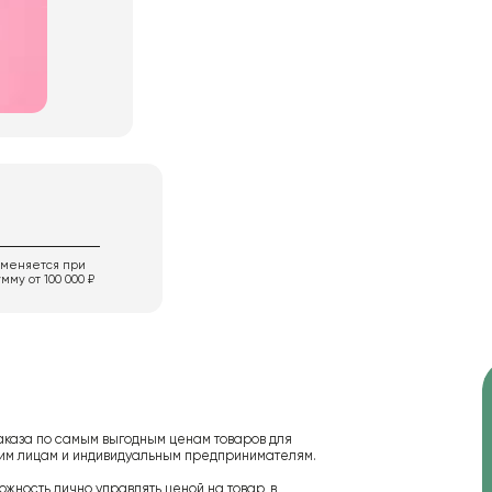
именяется при
мму от 100 000 ₽
аказа по самым выгодным ценам товаров для
ским лицам и индивидуальным предпринимателям.
ожность лично управлять ценой на товар, в