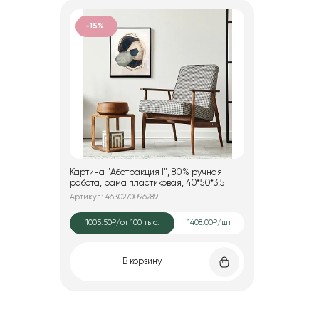
-15%
Картина "Абстракция I", 80% ручная
работа, рама пластиковая, 40*50*3,5
Артикул: 4630270096289
1005.50₽
/от 100 тыс.
1408.00₽/шт
В корзину