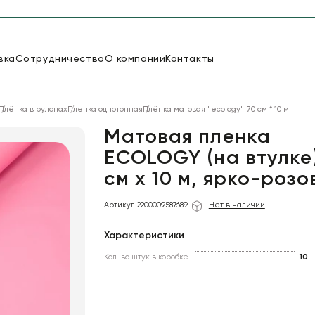
вка
Сотрудничество
О компании
Контакты
Упаковка для цветов и под
Плёнка в рулонах
Пленка однотонная
Плёнка матовая "ecology" 70 см * 10 м
50
66
Бумага
Пленка для цветов
Матовая пленка
ECOLOGY (на втулке)
см х 10 м, ярко-роз
20
Пленка
7
Сетка
прозрачная
Артикул 2200009587689
Нет в наличии
Характеристики
Кол-во штук в коробке
10