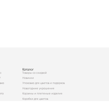
Каталог
о
Товары со скидкой
²
Новинки
вка
Упаковка для цветов и подарков
Новогодние украшения
ата
Корзины и плетеные изделия
Коробки для цветов
Декор для дома