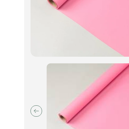
Пакеты для цветов и подарков
Изделия из металла
Искусственные цветы и растения
Декоративные вазы, кашпо
Фоамиран
Свечи
Игрушки мягкие