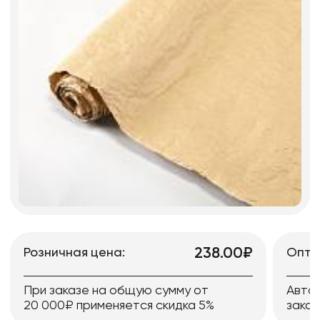
238.00₽
Розничная цена:
Опто
При заказе на общую сумму от
Авто
20 000₽ применяется скидка 5%
заказ