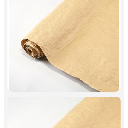
Фоамиран
Свечи
Игрушки мягкие
Изделия из металла
Сухоцветы