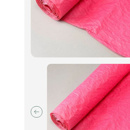
Пакеты для цветов и подарков
Изделия из металла
Искусственные цветы и растения
Декоративные вазы, кашпо
Фоамиран
Свечи
Игрушки мягкие