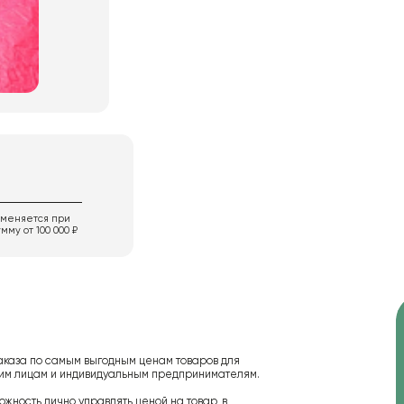
именяется при
мму от 100 000 ₽
аказа по самым выгодным ценам товаров для
ским лицам и индивидуальным предпринимателям.
ожность лично управлять ценой на товар, в