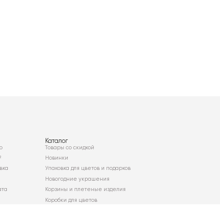
Каталог
о
Товары со скидкой
²
Новинки
вка
Упаковка для цветов и подарков
Новогодние украшения
ата
Корзины и плетеные изделия
Коробки для цветов
Декор для дома