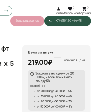
0
0
Войти
Избранное
Корзина
Заказать звонок
+7 (495) 120-44-98
арков
781
5
42
Тишью
афт
Цена за штуку
Розничная цена
219.00₽
 x 5
1
Бархат
Закажите на сумму от 20
000₽, чтобы применить
скидку 5%
Подробнее
от 20 000₽ до 30 000₽ — 5%
от 30 000₽ до 40 000₽ — 6%
от 40 000₽ до 50 000₽ — 7%
от 50 000₽ до 100 000₽ — 8%