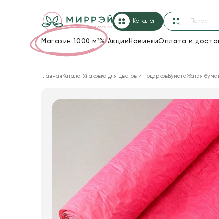
Каталог
Магазин 1000 м²
%
Акции
Новинки
Оплата и доста
Упаковка для цветов и подарков
Главная
Каталог
Упаковка для цветов и подарков
Бумага
Жатая бума
Новогодние украшения
Корзины и плетеные изделия
Коробки для цветов
Декор для дома
Сухоцветы
Лента
Товары для флористов