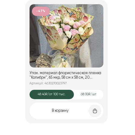
-47%
Упак. материал флористическая пленка
"Колибри", 65 мкр, 58 см х 58 cм, 20
листов/упак., шампань
Артикул: 4630270023797
48.40₽
/от 100 тыс.
68.00₽/шт
В корзину