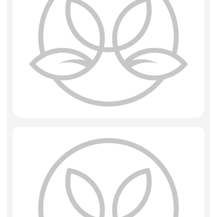
Фоамиран
Свечи
Игрушки мягкие
Изделия из металла
Сухоцветы