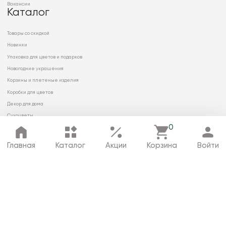
Вакансии
Каталог
Товары со скидкой
Новинки
Упаковка для цветов и подарков
Новогодние украшения
Корзины и плетеные изделия
Коробки для цветов
Декор для дома
Сухоцветы
0
Главная
Каталог
Акции
Корзина
Войти
© 2026 ООО «МИРРЭЙ»
Политика в отношении обработки
персональных данных
Карта сайта