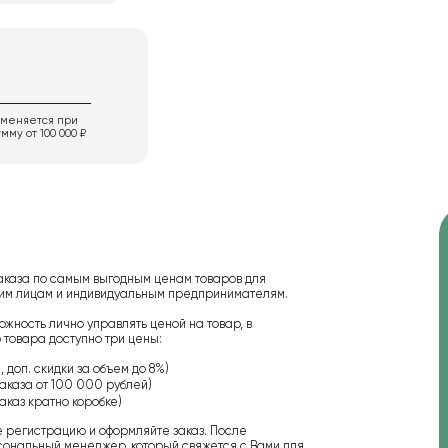
именяется при
мму от 100 000 ₽
аказа по самым выгодным ценам товаров для
ским лицам и индивидуальным предпринимателям.
ожность лично управлять ценой на товар, в
 товара доступно три цены:
 доп. скидки за объем до 8%)
аказа от 100 000 рублей)
аказ кратно коробке)
е регистрацию и оформляйте заказ. После
сональный менеджер, который свяжется с Вами для