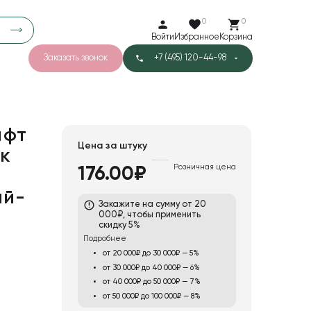
0
0
Войти
Избранное
Корзина
Заказать звонок
+7 (495) 120-44-98
арков
776
0
43
Тишью
афт
Цена за штуку
к
Розничная цена
176.00₽
1
Бархат
ый-
Закажите на сумму от 20
000₽, чтобы применить
скидку 5%
Подробнее
от 20 000₽ до 30 000₽ — 5%
от 30 000₽ до 40 000₽ — 6%
от 40 000₽ до 50 000₽ — 7%
от 50 000₽ до 100 000₽ — 8%