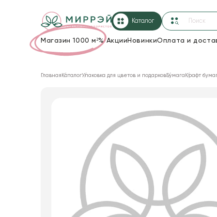
Каталог
Магазин 1000 м²
%
Акции
Новинки
Оплата и доста
Упаковка для цветов и подарков
Главная
Каталог
Упаковка для цветов и подарков
Бумага
Крафт бума
Новогодние украшения
Корзины и плетеные изделия
Коробки для цветов
Декор для дома
Лента
Товары для флористов
Пакеты для цветов и подарков