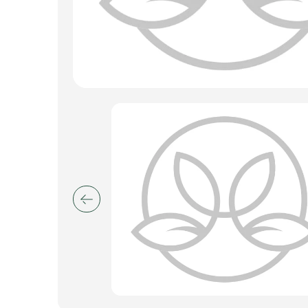
Искусственные цветы и растения
Декоративные вазы, кашпо
Фоамиран
Свечи
Игрушки мягкие
Изделия из металла
Сухоцветы