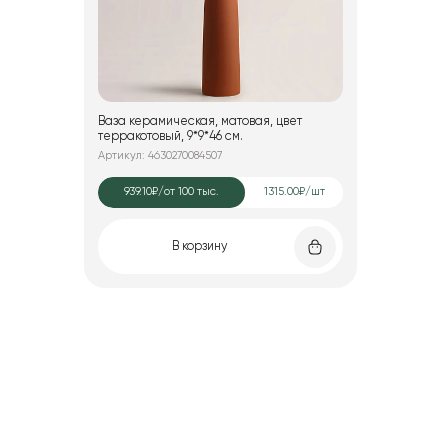
Ваза керамическая, матовая, цвет
терракотовый, 9*9*46 см.
Артикул: 4630270084507
939.10₽
/от 100 тыс.
1315.00₽/шт
В корзину