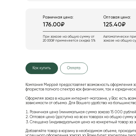
Розничная цена:
Оптовая цена:
176.00₽
125.40₽
При заказе на общую сумму от
Автоматически пр
20 000₽ применяется скидка 5%
заказе на общую су
Как купить
Оплата
Компания Миррэй предоставляет возможность оформления з
флористов полного спектра как физическим, так и юридиче
Оформляя заказ в нашем интернет-магазине, у Вас есть возм
зависимости от объема. Для Вашего удобства на большинство
Розничная цена (минимальная сумма заказа 15 000 рублей,
Оптовая цена (доступна на всех товарах на общую сумму з
Спеццена (индивидуальная цена на конкретный товар за з
Добавляйте товар в корзину в необходимом объеме, проходит
успешного оформления заказа за Вами будет закреплен пер