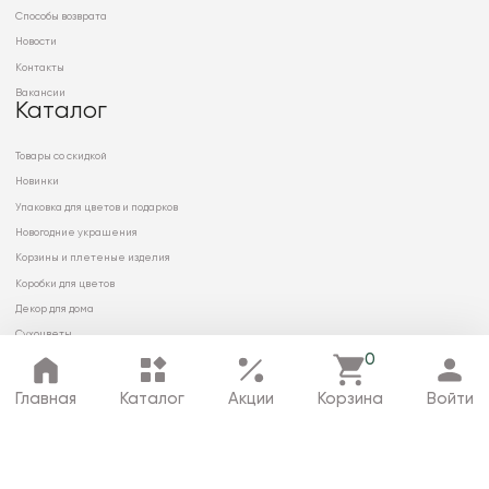
Способы возврата
Новости
Контакты
Вакансии
Каталог
Товары со скидкой
Новинки
Упаковка для цветов и подарков
Новогодние украшения
Корзины и плетеные изделия
Коробки для цветов
Декор для дома
Сухоцветы
0
Главная
Каталог
Акции
Корзина
Войти
© 2026 ООО «МИРРЭЙ»
Политика в отношении обработки
персональных данных
Карта сайта