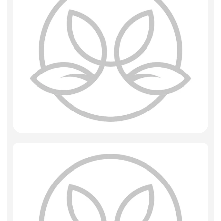
Фоамиран
Свечи
Игрушки мягкие
Изделия из металла
Сухоцветы