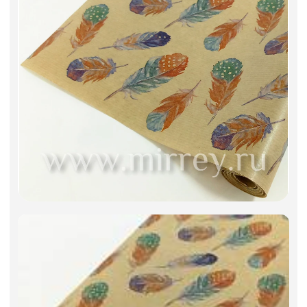
Фоамиран
Свечи
Игрушки мягкие
Изделия из металла
Сухоцветы