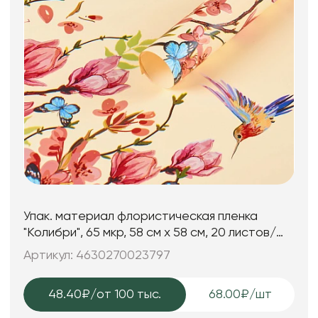
Упак. материал флористическая пленка
"Колибри", 65 мкр, 58 см х 58 cм, 20 листов/
упак., шампань
Артикул: 4630270023797
48.40₽
/от 100 тыс.
68.00₽/шт