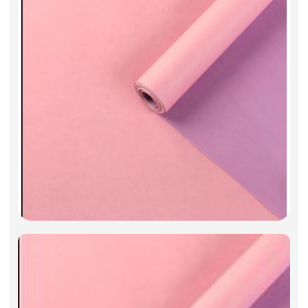
Фоамиран
Свечи
Игрушки мягкие
Изделия из металла
Сухоцветы