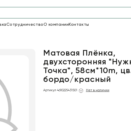
вка
Сотрудничество
О компании
Контакты
Упаковка для цветов и под
48
66
Бумага
Пленка для цветов
Матовая Плёнка,
двухсторонняя "Нуж
Точка", 58см*10m, цв
18
Пленка
бордо/красный
7
Сетка
прозрачная
Артикул 4610225431501
Нет в наличии