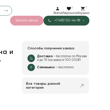
0
0
Войти
Избранное
Корзина
Заказать звонок
+7 (495) 120-44-98
арков
781
5
42
Тишью
Способы получения заказа
на и
Доставка
– бесплатно по Москве
.
и до ТК (на заказ от 100 000₽)
1
Бархат
Самовывоз
— бесплатно
Все товары данной
категории