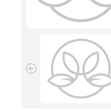
Пакеты для цветов и подарков
Изделия из металла
Искусственные цветы и растения
Декоративные вазы, кашпо
Фоамиран
Свечи
Игрушки мягкие