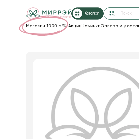
Каталог
Магазин 1000 м²
%
Акции
Новинки
Оплата и доста
Упаковка для цветов и подарков
Новогодние украшения
Корзины и плетеные изделия
Коробки для цветов
Декор для дома
Сухоцветы
Лента
Товары для флористов