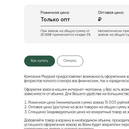
Розничная цена:
Оптовая цена:
Только опт
₽
При заказе на общую сумму от
Автоматически пр
20 000₽ применяется скидка 5%
заказе на общую су
Как купить
Оплата
Компания Миррэй предоставляет возможность оформления з
флористов полного спектра как физическим, так и юридиче
Оформляя заказ в нашем интернет-магазине, у Вас есть возм
зависимости от объема. Для Вашего удобства на большинство
Розничная цена (минимальная сумма заказа 15 000 рублей,
Оптовая цена (доступна на всех товарах на общую сумму з
Спеццена (индивидуальная цена на конкретный товар за з
Добавляйте товар в корзину в необходимом объеме, проходит
успешного оформления заказа за Вами будет закреплен пер