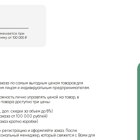
именяется при
мму от 100 000 ₽
аказа по самым выгодным ценам товаров для
ским лицам и индивидуальным предпринимателям.
ожность лично управлять ценой на товар, в
 товара доступно три цены:
 доп. скидки за объем до 8%)
аказа от 100 000 рублей)
аказ кратно коробке)
е регистрацию и оформляйте заказ. После
сональный менеджер, который свяжется с Вами для