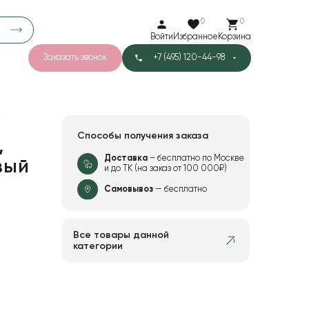
0
0
Войти
Избранное
Корзина
Заказать звонок
+7 (495) 120-44-98
арков
776
0
43
Тишью
"
Способы получения заказа
,
Доставка
– бесплатно по Москве
вый
и до ТК (на заказ от 100 000₽)
1
Бархат
Самовывоз
— бесплатно
Все товары данной
категории