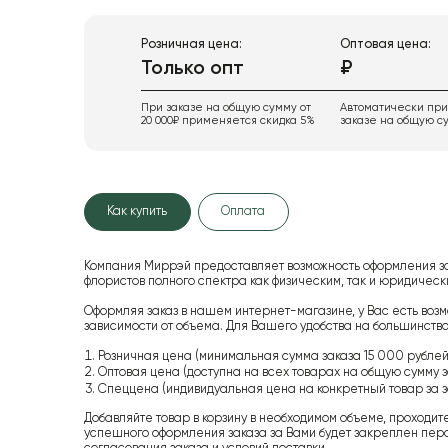
Розничная цена:
Оптовая цена:
Только опт
₽
При заказе на общую сумму от
Автоматически пр
20 000₽ применяется скидка 5%
заказе на общую су
Как купить
Оплата
Компания Миррэй предоставляет возможность оформления з
флористов полного спектра как физическим, так и юридиче
Оформляя заказ в нашем интернет-магазине, у Вас есть возм
зависимости от объема. Для Вашего удобства на большинство
Розничная цена (минимальная сумма заказа 15 000 рублей,
Оптовая цена (доступна на всех товарах на общую сумму з
Спеццена (индивидуальная цена на конкретный товар за з
Добавляйте товар в корзину в необходимом объеме, проходит
успешного оформления заказа за Вами будет закреплен пер