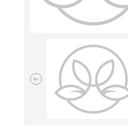
Искусственные цветы и растения
Декоративные вазы, кашпо
Фоамиран
Свечи
Игрушки мягкие
Изделия из металла
Сухоцветы