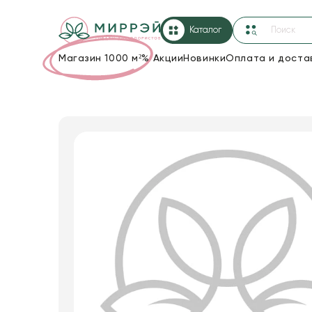
Каталог
Магазин 1000 м²
%
Акции
Новинки
Оплата и доста
Упаковка для цветов и подарков
Новогодние украшения
Корзины и плетеные изделия
Коробки для цветов
Декор для дома
Лента
Товары для флористов
Пакеты для цветов и подарков