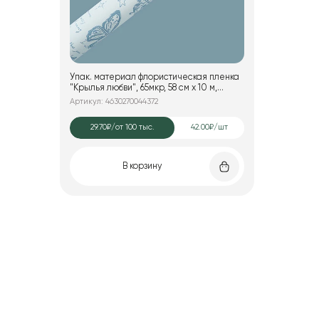
Упак. материал флористическая пленка
"Крылья любви", 65мкр, 58 см х 10 м,
голубой
Артикул: 4630270044372
29.70₽
/от 100 тыс.
42.00₽/шт
В корзину