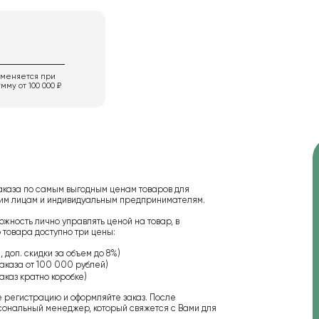
именяется при
мму от 100 000 ₽
аказа по самым выгодным ценам товаров для
ским лицам и индивидуальным предпринимателям.
ожность лично управлять ценой на товар, в
 товара доступно три цены:
 доп. скидки за объем до 8%)
аказа от 100 000 рублей)
аказ кратно коробке)
е регистрацию и оформляйте заказ. После
сональный менеджер, который свяжется с Вами для