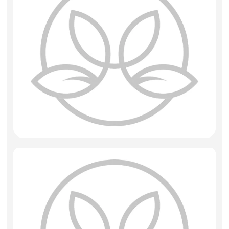
Фоамиран
Свечи
Игрушки мягкие
Изделия из металла
Сухоцветы