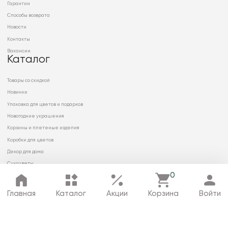
Гарантии
Способы возврата
Новости
Контакты
Вакансии
Каталог
Товары со скидкой
Новинки
Упаковка для цветов и подарков
Новогодние украшения
Корзины и плетеные изделия
Коробки для цветов
Декор для дома
Сухоцветы
0
Главная
Каталог
Акции
Корзина
Войти
© 2026 ООО «МИРРЭЙ»
Политика в отношении обработки
персональных данных
Карта сайта