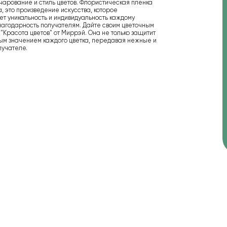
очарование и стиль цветов. Флористическая пленка
а, это произведение искусства, которое
т уникальность и индивидуальность каждому
благодарность получателям. Дайте своим цветочным
Красота цветов" от Миррэй. Она не только защитит
ным значением каждого цветка, передавая нежные и
лучателе.