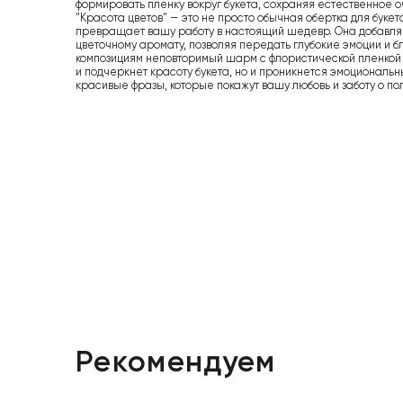
формировать пленку вокруг букета, сохраняя естественное 
"Красота цветов" — это не просто обычная обертка для букет
превращает вашу работу в настоящий шедевр. Она добавляе
цветочному аромату, позволяя передать глубокие эмоции и 
композициям неповторимый шарм с флористической пленкой "
и подчеркнет красоту букета, но и проникнется эмоциональ
красивые фразы, которые покажут вашу любовь и заботу о по
Рекомендуем