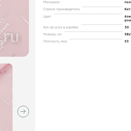
Материал
пол
Страна производитель
Кит
Цвет
бле
роз
Кол-во штук в коробке
30
Размер, см
58x
Плотность, мкр
53