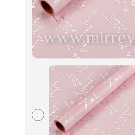
Искусственные цветы и растения
Декоративные вазы, кашпо
Фоамиран
Свечи
Игрушки мягкие
Изделия из металла
Сухоцветы