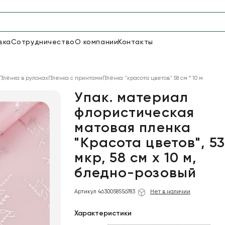
вка
Сотрудничество
О компании
Контакты
Упаковка для цветов и под
Плёнка в рулонах
Пленка с принтами
Плёнка "красота цветов" 58 см * 10 м
48
66
Бумага
Пленка для цветов
Упак. материал
флористическая
матовая пленка
18
Пленка
6
Сетка
прозрачная
"Красота цветов", 53
мкр, 58 см х 10 м,
бледно-розовый
Артикул 4630058556783
Нет в наличии
Характеристики