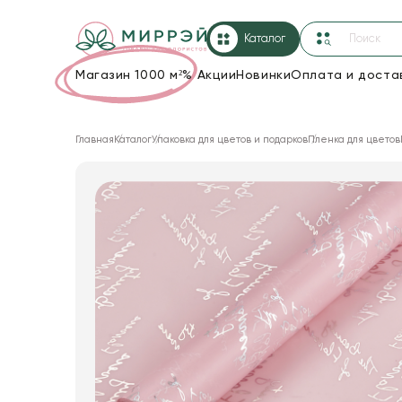
Каталог
Магазин 1000 м²
%
Акции
Новинки
Оплата и доста
Упаковка для цветов и подарков
Главная
Каталог
Упаковка для цветов и подарков
Пленка для цветов
Новогодние украшения
Корзины и плетеные изделия
Коробки для цветов
Декор для дома
Лента
Товары для флористов
Пакеты для цветов и подарков