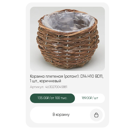
Корзина плетеная (ротанг): D14 H10 BD11,
1 шт., коричневый
Артикул: 4630270045881
135.00₽
/от 100 тыс.
189.00₽/шт
В корзину