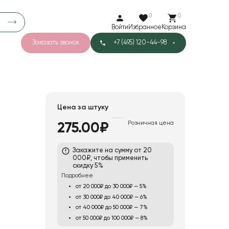
0
0
Войти
Избранное
Корзина
Заказать звонок
+7 (495) 120-44-98
арков
776
0
43
Тишью
Цена за штуку
Розничная цена
275.00₽
1
Бархат
Закажите на сумму от 20
000₽, чтобы применить
скидку 5%
Подробнее
от 20 000₽ до 30 000₽ — 5%
от 30 000₽ до 40 000₽ — 6%
от 40 000₽ до 50 000₽ — 7%
от 50 000₽ до 100 000₽ — 8%