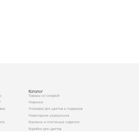
Каталог
о
Товары со скидкой
²
Новинки
вка
Упаковка для цветов и подарков
Новогодние украшения
ата
Корзины и плетеные изделия
Коробки для цветов
Декор для дома