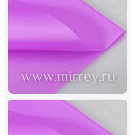
Фоамиран
Свечи
Игрушки мягкие
Изделия из металла
Сухоцветы