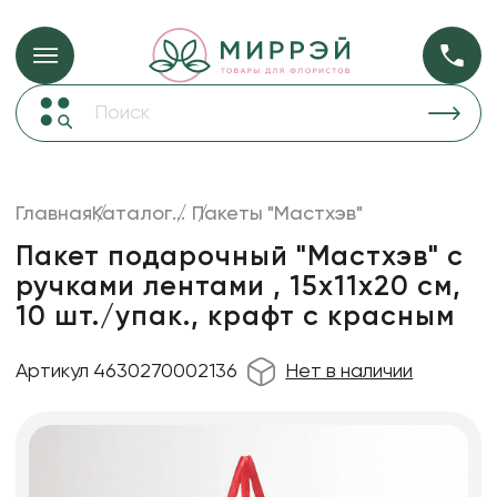
Упаковка для ц
Упаковка для цветов и подарков
Новогодние украшения
Бумага
48
Корзины и плетеные изделия
Главная
Каталог
...
Пакеты "Мастхэв"
Коробки для цветов
Пленка
18
Пакет подарочный "Мастхэв" с
Декор для дома
прозрачная
ручками лентами , 15х11х20 см,
10 шт./упак., крафт с красным
Лента
Товары для флористов
Артикул 4630270002136
Нет в наличии
Пакеты для цветов и подарков
Искусственные цветы и растения
Декоративные вазы, кашпо