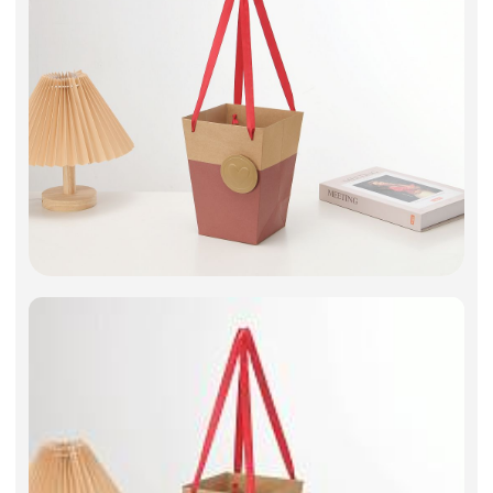
Фоамиран
Свечи
Игрушки мягкие
Изделия из металла
Сухоцветы