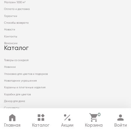
Магазин 1000 м²
Оплата и доставка
Гарантии
Способы возврата
Новости
Контакты
Вакансии
Каталог
Товары со скидкой
Новинки
Упаковка для цветов и подарков
Новогодние украшения
Корзины и плетеные изделия
Коробки для цветов
Декор для дома
Сухоцветы
0
Главная
Каталог
Акции
Корзина
Войти
© 2026 ООО «МИРРЭЙ»