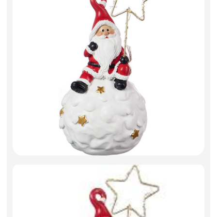
Фоамиран
Свечи для торта
Игрушки мягкие
Изделия из металла
Сухоцветы