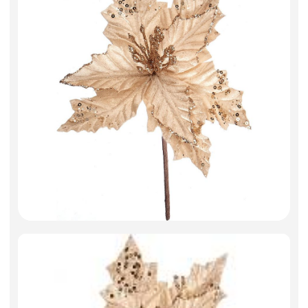
Фоамиран
Свечи
Игрушки мягкие
Изделия из металла
Сухоцветы