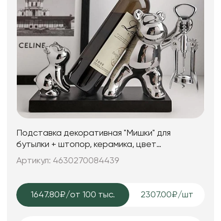
Подставка декоративная "Мишки" для
бутылки + штопор, керамика, цвет
серебряный, 31*12*20 см.
Артикул: 4630270084439
1647.80₽
/от 100 тыс.
2307.00₽/шт