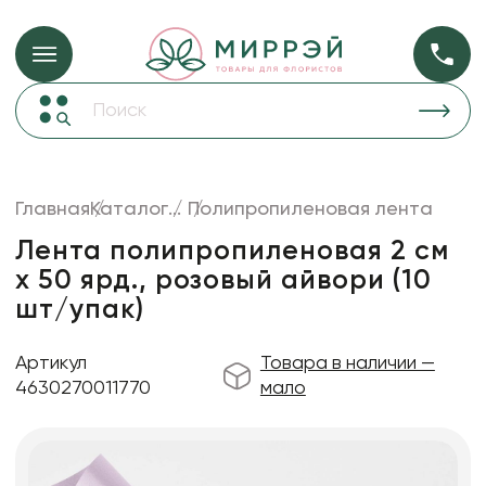
Упаковка для ц
Упаковка для цветов и подарков
Новогодние украшения
Бумага
48
Корзины и плетеные изделия
Главная
Каталог
...
Полипропиленовая лента
Коробки для цветов
Пленка
18
Лента полипропиленовая 2 см
Декор для дома
прозрачная
х 50 ярд., розовый айвори (10
шт/упак)
Лента
Товары для флористов
Артикул
Товара в наличии —
Пакеты для цветов и подарков
4630270011770
мало
Искусственные цветы и растения
Декоративные вазы, кашпо