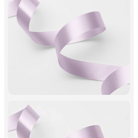
Фоамиран
Свечи
Игрушки мягкие
Изделия из металла
Сухоцветы