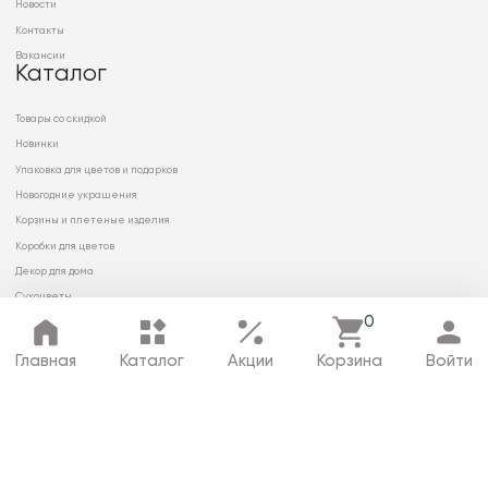
Новости
Контакты
Вакансии
Каталог
Товары со скидкой
Новинки
Упаковка для цветов и подарков
Новогодние украшения
Корзины и плетеные изделия
Коробки для цветов
Декор для дома
Сухоцветы
0
Главная
Каталог
Акции
Корзина
Войти
© 2026 ООО «МИРРЭЙ»
Политика в отношении обработки
персональных данных
Карта сайта