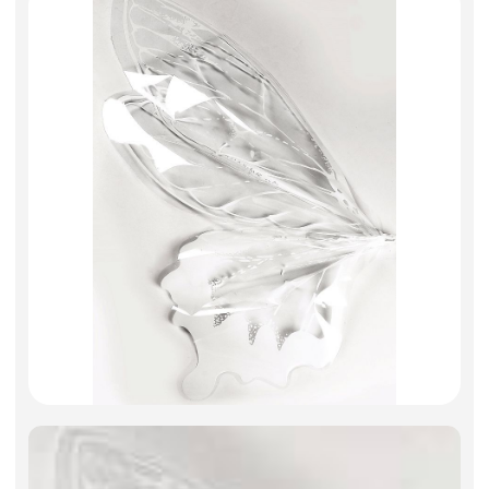
Фоамиран
Свечи
Игрушки мягкие
Изделия из металла
Сухоцветы