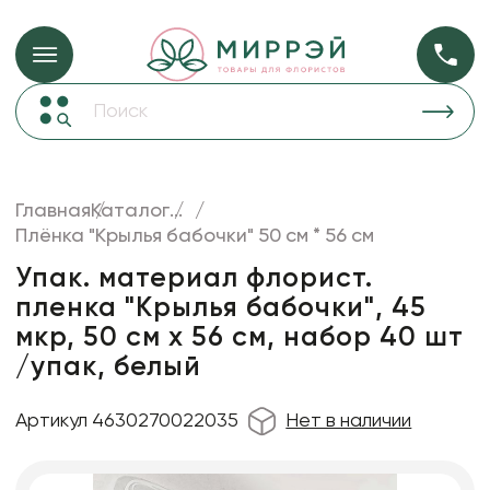
Упаковка для ц
Упаковка для цветов и подарков
Новогодние украшения
Бумага
46
Корзины и плетеные изделия
Главная
Каталог
...
Коробки для цветов
Плёнка "Крылья бабочки" 50 см * 56 см
Пленка
18
Декор для дома
прозрачная
Упак. материал флорист.
пленка "Крылья бабочки", 45
Лента
мкр, 50 см х 56 см, набор 40 шт
Товары для флористов
/упак, белый
Пакеты для цветов и подарков
Артикул 4630270022035
Нет в наличии
Искусственные цветы и растения
Декоративные вазы, кашпо