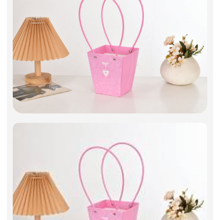
Фоамиран
Свечи
Игрушки мягкие
Изделия из металла
Сухоцветы