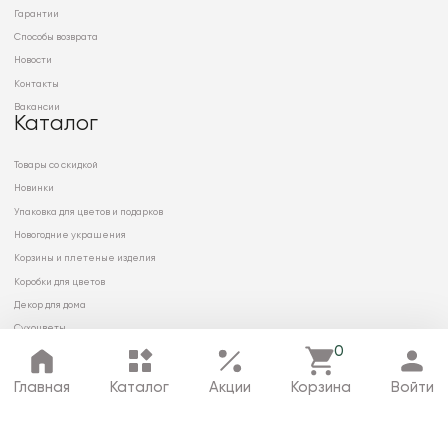
Гарантии
Способы возврата
Новости
Контакты
Вакансии
Каталог
Товары со скидкой
Новинки
Упаковка для цветов и подарков
Новогодние украшения
Корзины и плетеные изделия
Коробки для цветов
Декор для дома
Сухоцветы
0
Главная
Каталог
Акции
Корзина
Войти
© 2026 ООО «МИРРЭЙ»
Политика в отношении обработки
персональных данных