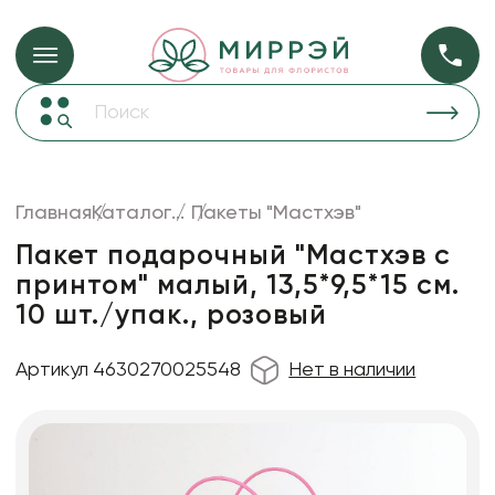
Упаковка для ц
Упаковка для цветов и подарков
Новогодние украшения
Бумага
46
Корзины и плетеные изделия
Главная
Каталог
...
Пакеты "Мастхэв"
Коробки для цветов
Пленка
18
Пакет подарочный "Мастхэв с
Декор для дома
прозрачная
принтом" малый, 13,5*9,5*15 см.
10 шт./упак., розовый
Лента
Товары для флористов
Артикул 4630270025548
Нет в наличии
Пакеты для цветов и подарков
Искусственные цветы и растения
Декоративные вазы, кашпо