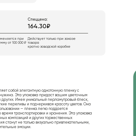
Спеццена:
164.30₽
именяется при
Действует только при заказе
мму от 100 000 ₽
товара
кратно заводской коробке
яет собой элегантную однотонную пленку с
мчужина. Эта упаковка придаст вашим цветочным
 других. Имея уникальный перламутровый блеск,
кие переливы и подчеркивая красоту цветов. Она
пользовании — пленка легко поддается
 время транспортировки и хранения. Эта упаковка
бных композиций и других торжественных
я станут не только визуально привлекательными,
ительные эмоции.