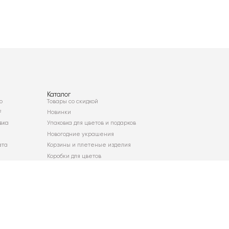
Каталог
о
Товары со скидкой
²
Новинки
вка
Упаковка для цветов и подарков
Новогодние украшения
ата
Корзины и плетеные изделия
Коробки для цветов
Декор для дома
Сухоцветы
Карта сайта