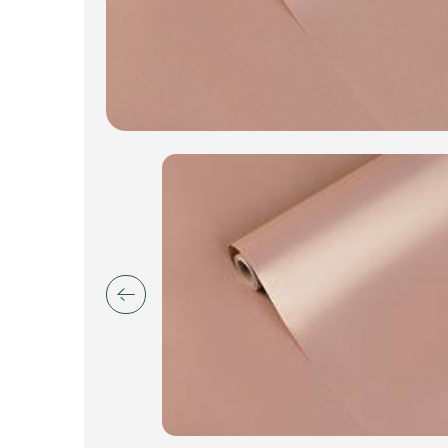
Искусственные цветы и растения
Декоративные вазы, кашпо
Фоамиран
Свечи
Игрушки мягкие
Изделия из металла
Сухоцветы