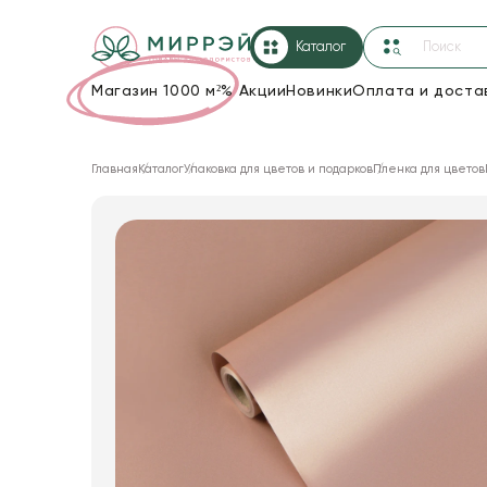
Каталог
Магазин 1000 м²
%
Акции
Новинки
Оплата и доста
Упаковка для цветов и подарков
Главная
Каталог
Упаковка для цветов и подарков
Пленка для цветов
Новогодние украшения
Корзины и плетеные изделия
Коробки для цветов
Декор для дома
Лента
Товары для флористов
Пакеты для цветов и подарков