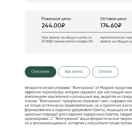
Розничная цена:
Оптовая цена:
244.00₽
174.60₽
При заказе на общую сумму от
Автоматически пр
20 000₽ применяется скидка 5%
заказе на общую су
Описание
Как купить
Оплата
Флористическая упаковка "Жемчужина" от Миррэй представл
эффектом перламутра, которая сверкает, как настоящая же
композициям изысканный и роскошный вид, выделяя их среди
пленка "Жемчужина" прекрасно отражает свет, создавая мяг
не только эстетически привлекательна, но и практична в ис
формированию и надежно удерживает букеты, защищая их во
идеально подходит для создания подарочных букетов, сваде
аранжировок. С "Жемчужиной" ваши флористические творени
но и запоминающимися, оставляя у получателя только полож