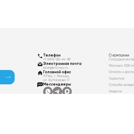
Телефон
О компании
+7 (495) 120-44-98
Сотрудничеств
Электронная почта
Магазин 1000 м
sales@mirrey.ru
Головной офис
Оплата и доста
117342, г. Москва,
Гарантии
ул. Бутлерова 17
Мессенджеры
Способы возвр
Новости
Контакты
Вакансии
Политика в отношении обработки
персональных данных