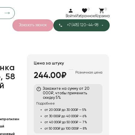
0
0
Войти
Избранное
Корзина
Заказать звонок
+7 (495) 120-44-98
арков
776
0
43
Тишью
Цена за штуку
нка
Розничная цена
244.00₽
, 58
1
Бархат
й
Закажите на сумму от 20
000₽, чтобы применить
скидку 5%
Подробнее
от 20 000₽ до 30 000₽ — 5%
от 30 000₽ до 40 000₽ — 6%
ипропилен
от 40 000₽ до 50 000₽ — 7%
ай
от 50 000₽ до 100 000₽ — 8%
ичневый