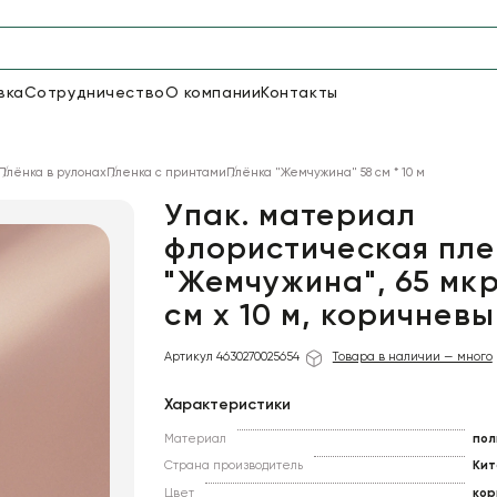
вка
Сотрудничество
О компании
Контакты
Упаковка для цветов и под
Плёнка в рулонах
Пленка с принтами
Плёнка "Жемчужина" 58 см * 10 м
48
66
Бумага
Пленка для цветов
Упак. материал
флористическая пле
"Жемчужина", 65 мкр
18
Пленка
6
Сетка
прозрачная
см х 10 м, коричневы
Артикул 4630270025654
Товара в наличии — много
Характеристики
Материал
пол
Страна производитель
Кит
Цвет
кор