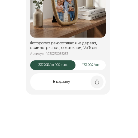
Фоторамка декоративная из дерева,
асимметричная, со стеклом, 13x18 см
Артикул: 4630270085283
337.70₽
/от 100 тыс.
473.00₽/шт
В корзину