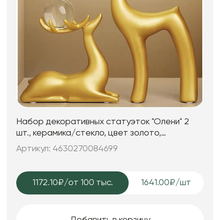
Набор декоративных статуэток "Олени" 2
шт., керамика/стекло, цвет золото,
12,5*5,5*24; 15,5*5,5*16,5 см.
Артикул: 4630270084699
1172.10₽
/от 100 тыс.
1641.00₽/шт
Добавить в корзину