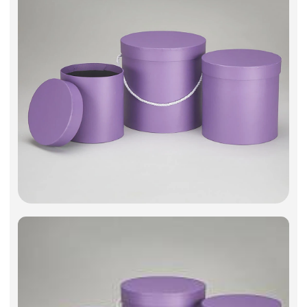
Искусственные цветы и растения
Декоративные вазы, кашпо
Фоамиран
Свечи
Игрушки мягкие