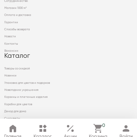
Сотрудничество
Магазин 1000 м²
Оплата и доставка
Гарантии
Способы возврата
Новости
Контакты
Вакансии
Каталог
Товары со скидкой
Новинки
Упаковка для цветов и подарков
Новогодние украшения
Корзины и плетеные изделия
Коробки для цветов
Декор для дома
Сухоцветы
0
Главная
Каталог
Акции
Корзина
Войти