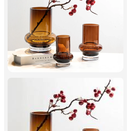
Фоамиран
Свечи
Игрушки мягкие
Изделия из металла
Сухоцветы