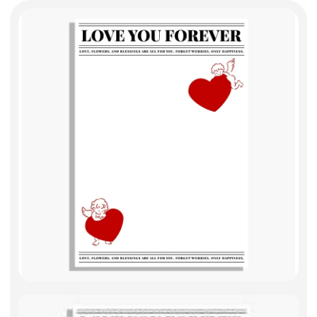
Фоамиран
Свечи
Игрушки мягкие
Изделия из металла
Сухоцветы