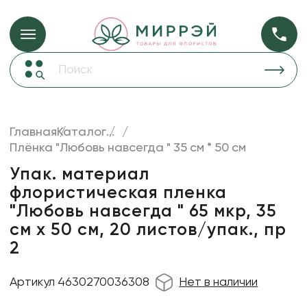
Упаковка для ц
Упаковка для цветов и подарков
Новогодние украшения
Бумага
48
Корзины и плетеные изделия
Главная
Каталог
...
Коробки для цветов
Плёнка "Любовь навсегда " 35 см * 50 см
Пленка
18
Декор для дома
прозрачная
Упак. материал
флористическая пленка
Лента
"Любовь навсегда " 65 мкр, 35
Товары для флористов
см х 50 см, 20 листов/упак., пр
Пакеты для цветов и подарков
2
Искусственные цветы и растения
Артикул 4630270036308
Нет в наличии
Декоративные вазы, кашпо