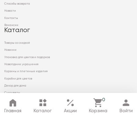
Способы возврата
Новости
Контакты
Вакансии
Каталог
Товары со скидкой
Новинки
Упаковка для цветов и подарков
Новогодние украшения
Корзины и плетеные изделия
Коробки для цветов
Декор для дома
Сухоцветы
0
Главная
Каталог
Акции
Корзина
Войти
© 2026 ООО «МИРРЭЙ»
Политика в отношении обработки
персональных данных
Карта сайта