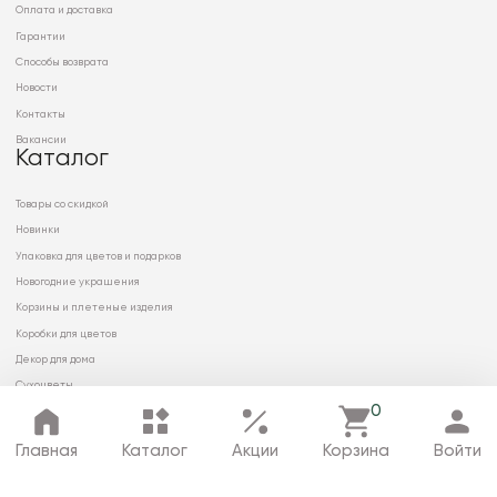
Оплата и доставка
Гарантии
Способы возврата
Новости
Контакты
Вакансии
Каталог
Товары со скидкой
Новинки
Упаковка для цветов и подарков
Новогодние украшения
Корзины и плетеные изделия
Коробки для цветов
Декор для дома
Сухоцветы
0
Главная
Каталог
Акции
Корзина
Войти
© 2026 ООО «МИРРЭЙ»
Политика в отношении обработки