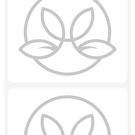
Искусственные цветы и растения
Декоративные вазы, кашпо
Фоамиран
Свечи
Игрушки мягкие
Изделия из металла