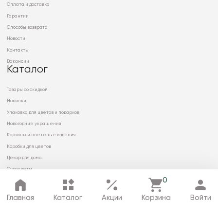
Оплата и доставка
Гарантии
Способы возврата
Новости
Контакты
Вакансии
Каталог
Товары со скидкой
Новинки
Упаковка для цветов и подарков
Новогодние украшения
Корзины и плетеные изделия
Коробки для цветов
Декор для дома
Сухоцветы
0
Главная
Каталог
Акции
Корзина
Войти
© 2026 ООО «МИРРЭЙ»
Политика в отношении обработки