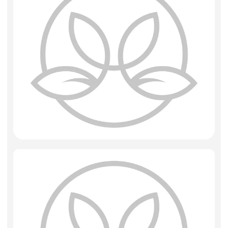
Фоамиран
Свечи
Игрушки мягкие
Изделия из металла
Сухоцветы