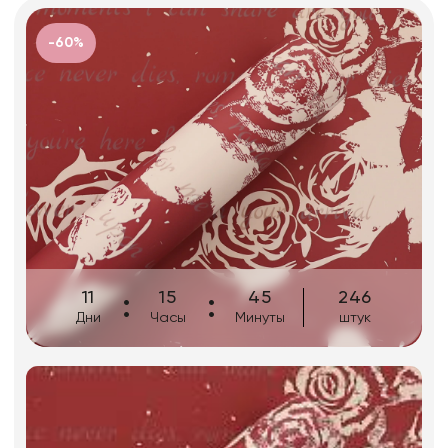
Фоамиран
Свечи
-60%
Игрушки мягкие
Изделия из металла
Сухоцветы
11
15
45
246
Дни
Часы
Минуты
штук