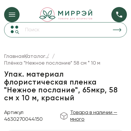
Упаковка для ц
Упаковка для цветов и подарков
Новогодние украшения
Бумага
48
Корзины и плетеные изделия
Главная
Каталог
...
Коробки для цветов
Плёнка "Нежное послание" 58 см * 10 м
Пленка
18
Декор для дома
прозрачная
Упак. материал
флористическая пленка
Лента
"Нежное послание", 65мкр, 58
Товары для флористов
см х 10 м, красный
Пакеты для цветов и подарков
Артикул
Товара в наличии —
Искусственные цветы и растения
4630270044150
много
Декоративные вазы, кашпо