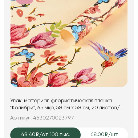
Упак. материал флористическая пленка
"Колибри", 65 мкр, 58 см х 58 cм, 20 листов/
упак., шампань
Артикул: 4630270023797
48.40₽
/от 100 тыс.
68.00₽/шт