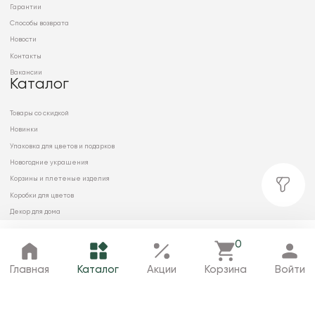
Гарантии
Способы возврата
Новости
Контакты
Вакансии
Каталог
Товары со скидкой
Новинки
Упаковка для цветов и подарков
Новогодние украшения
Корзины и плетеные изделия
Коробки для цветов
Декор для дома
Сухоцветы
0
Главная
Каталог
Избранное
Корзина
Профиль
Главная
Каталог
Акции
Корзина
Войти
© 2026 ООО «МИРРЭЙ»
Политика в отношении обработки
персональных данных