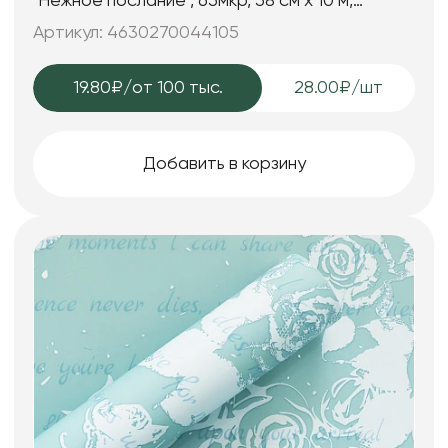
"Нежное послание", 65мкр, 58 см х 10 м,
розово-персиковый
Артикул: 4630270044105
19.80₽
/от 100 тыс.
28.00₽/шт
Добавить в корзину