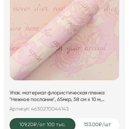
Упак. материал флористическая пленка
"Нежное послание", 65мкр, 58 см х 10 м,
светло-розовый
Артикул: 4630270044143
109.20₽
/от 100 тыс.
153.00₽/шт