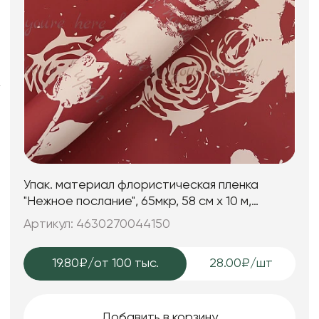
Фоамиран
Свечи
Игрушки мягкие
Изделия из металла
Сухоцветы
Упак. материал флористическая пленка
"Нежное послание", 65мкр, 58 см х 10 м,
красный
Артикул: 4630270044150
19.80₽
/от 100 тыс.
28.00₽/шт
Добавить в корзину