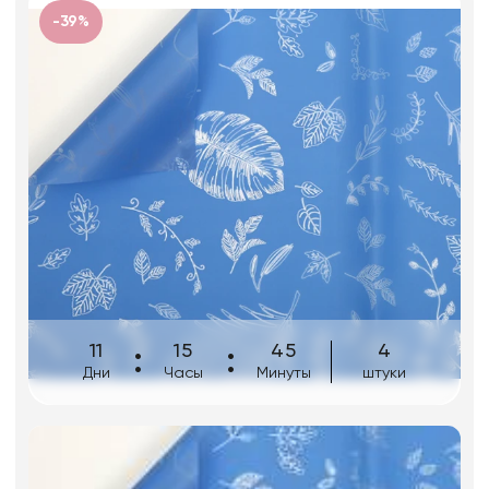
Фоамиран
-39%
Свечи
Игрушки мягкие
Изделия из металла
Сухоцветы
11
15
45
4
Дни
Часы
Минуты
штуки