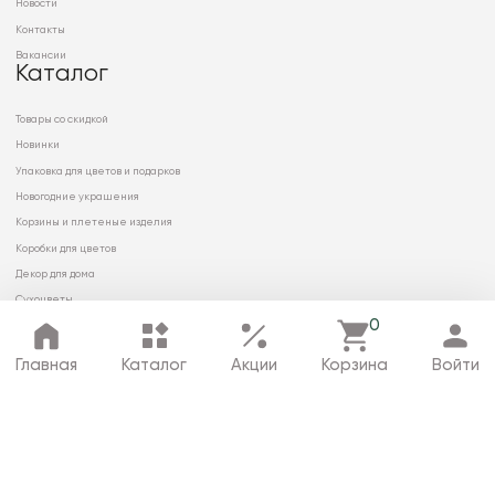
Новости
Контакты
Вакансии
Каталог
Товары со скидкой
Новинки
Упаковка для цветов и подарков
Новогодние украшения
Корзины и плетеные изделия
Коробки для цветов
Декор для дома
Сухоцветы
0
Главная
Каталог
Акции
Корзина
Войти
© 2026 ООО «МИРРЭЙ»
Политика в отношении обработки
персональных данных
Карта сайта