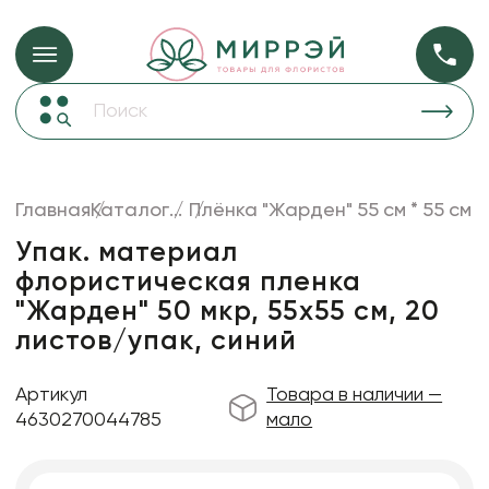
Упаковка для ц
Упаковка для цветов и подарков
Новогодние украшения
Бумага
48
Корзины и плетеные изделия
Главная
Каталог
...
Плёнка "Жарден" 55 см * 55 см
Коробки для цветов
Пленка
18
Упак. материал
Декор для дома
прозрачная
флористическая пленка
"Жарден" 50 мкр, 55х55 см, 20
Лента
листов/упак, синий
Товары для флористов
Пакеты для цветов и подарков
Артикул
Товара в наличии —
4630270044785
мало
Искусственные цветы и растения
Декоративные вазы, кашпо