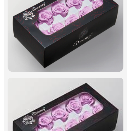
Искусственные цветы и растения
Декоративные вазы, кашпо
Фоамиран
Свечи
Игрушки мягкие