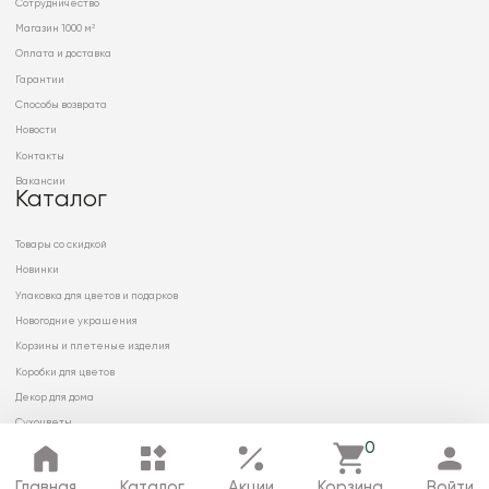
Сотрудничество
Магазин 1000 м²
Оплата и доставка
Гарантии
Способы возврата
Новости
Контакты
Вакансии
Каталог
Товары со скидкой
Новинки
Упаковка для цветов и подарков
Новогодние украшения
Корзины и плетеные изделия
Коробки для цветов
Декор для дома
Сухоцветы
0
Главная
Каталог
Акции
Корзина
Войти